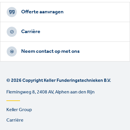
Footer
CTAs
Offerte aanvragen
Carrière
Neem contact op met ons
© 2026 Copyright Keller Funderingstechnieken B.V.
Flemingweg 8, 2408 AV, Alphen aan den Rijn
Footer
Keller Group
links
Carrière