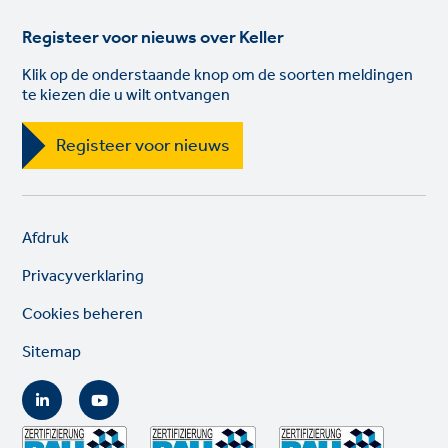
Registeer voor nieuws over Keller
Klik op de onderstaande knop om de soorten meldingen
te kiezen die u wilt ontvangen
Registeer voor nieuws
Legal
So
Afdruk
links
lin
Privacyverklaring
Cookies beheren
Sitemap