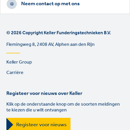
Neem contact op met ons
© 2026 Copyright Keller Funderingstechnieken B.V.
Flemingweg 8, 2408 AV, Alphen aan den Rijn
Footer
Keller Group
links
Carrière
Registeer voor nieuws over Keller
Klik op de onderstaande knop om de soorten meldingen
te kiezen die u wilt ontvangen
Registeer voor nieuws