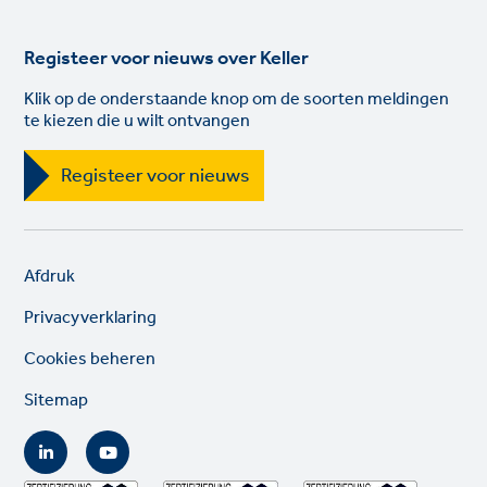
Registeer voor nieuws over Keller
Klik op de onderstaande knop om de soorten meldingen
te kiezen die u wilt ontvangen
Registeer voor nieuws
Legal
So
Afdruk
links
lin
Privacyverklaring
Cookies beheren
Sitemap