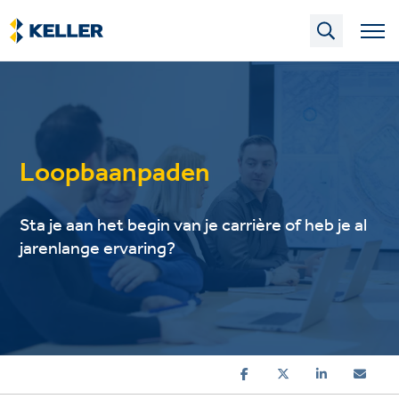
Skip
to
main
content
Loopbaanpaden
Sta je aan het begin van je carrière of heb je al
jarenlange ervaring?