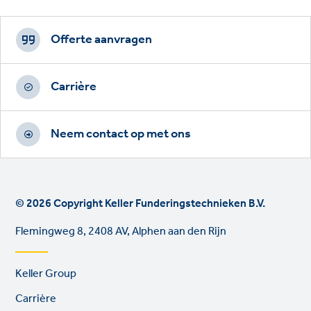
Footer
CTAs
Offerte aanvragen
Carrière
Neem contact op met ons
© 2026 Copyright Keller Funderingstechnieken B.V.
Flemingweg 8, 2408 AV, Alphen aan den Rijn
Footer
Keller Group
links
Carrière